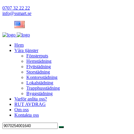
0707 32 22 22
info@ssmart.se
Hem
Våra tjänster
Fönsterputs
Hemstädning
Flyttstädning
Storstädning
Kontorsstädning
Lokalstädning
Trapphusstädning
Byggstädning
Varför anlita oss?
RUT AVDRAG
Om oss
Kontakta oss