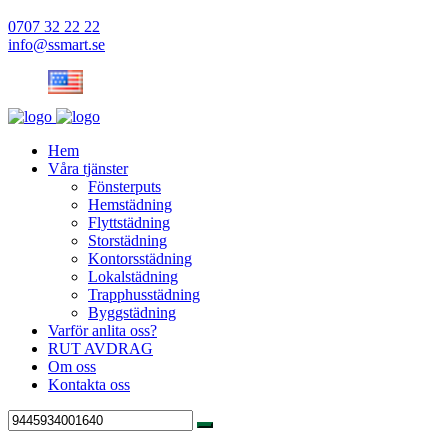
0707 32 22 22
info@ssmart.se
Hem
Våra tjänster
Fönsterputs
Hemstädning
Flyttstädning
Storstädning
Kontorsstädning
Lokalstädning
Trapphusstädning
Byggstädning
Varför anlita oss?
RUT AVDRAG
Om oss
Kontakta oss