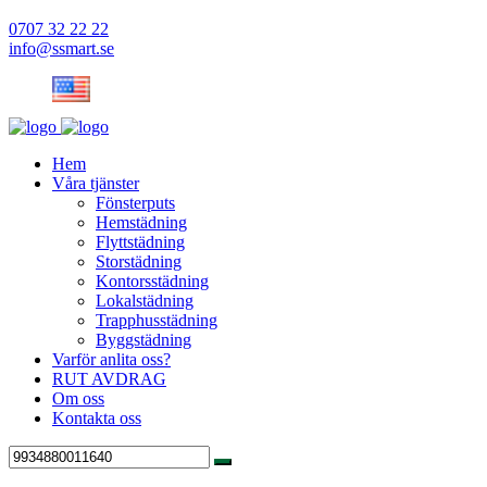
0707 32 22 22
info@ssmart.se
Hem
Våra tjänster
Fönsterputs
Hemstädning
Flyttstädning
Storstädning
Kontorsstädning
Lokalstädning
Trapphusstädning
Byggstädning
Varför anlita oss?
RUT AVDRAG
Om oss
Kontakta oss